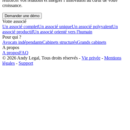
renforcer vos relations et intégrer l’innovation au cœur de votre
croissance.
Demander une démo
Votre associé
Un associé complet
Un associé unique
Un associé polyvalent
Un
associé productif
Un associé orienté vers l'humain
Pour qui ?
Avocats indépendants
Cabinets structurés
Grands cabinets
A propos
A propos
FAQ
© 2026 Andy Legal, Tous droits réservés -
Vie privée
-
Mentions
légales
-
Support