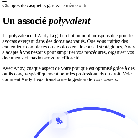
Renforce la relation client et facilite la collaboration
Changez de casquette, gardez le même outil
entre confrères
Andy Legal
votre nouvel associé
Un associé
polyvalent
Bienvenue dans l'univers d'Andy Legal, votre solution
SaaS conçue pour révolutionner la gestion de votre
cabinet d'avocats.
La polyvalence d’Andy Legal en fait un outil indispensable pour les
En savoir plus
avocats exerçant dans des domaines variés. Que vous traitiez des
Pour qui ?
contentieux complexes ou des dossiers de conseil stratégiques, Andy
s’adapte à vos besoins pour simplifier vos procédures, organiser vos
Andy Legal
s'adapte à tous les cabinets d'avocats
documents et maximiser votre efficacité.
Andy Legal est une solution conçue pour s'adapter aux
Avec Andy, chaque aspect de votre pratique est optimisé grâce à des
besoins variés des avocats, quelle que soit la structure
outils conçus spécifiquement pour les professionnels du droit. Voici
de leur exercice.
comment Andy Legal transforme la gestion de vos dossiers.
En savoir plus
Avocats indépendants
Une solution complète pour gagner en autonomie et en
efficacité.