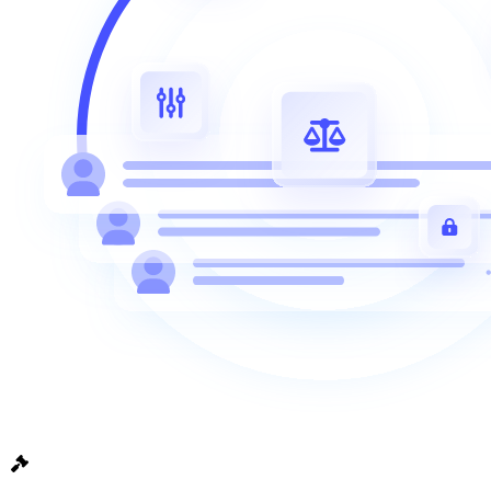
Cabinets structurés
Des outils collaboratifs pour faire grandir votre structure
sereinement.
Grands cabinets
Pour les grandes structures, Andy Legal est une
solution essentielle pour répondre aux besoins
complexes.
À propos
Actualités