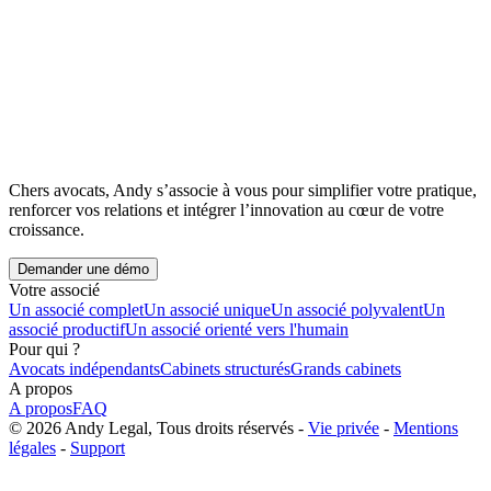
Chers avocats, Andy s’associe à vous pour simplifier votre pratique,
renforcer vos relations et intégrer l’innovation au cœur de votre
croissance.
Demander une démo
Votre associé
Un associé complet
Un associé unique
Un associé polyvalent
Un
associé productif
Un associé orienté vers l'humain
Pour qui ?
Avocats indépendants
Cabinets structurés
Grands cabinets
A propos
A propos
FAQ
© 2026 Andy Legal, Tous droits réservés -
Vie privée
-
Mentions
légales
-
Support