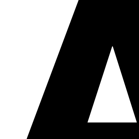
Cabinets structurés
Des outils collaboratifs pour faire grandir votre structure
sereinement.
Grands cabinets
Pour les grandes structures, Andy Legal est une
solution essentielle pour répondre aux besoins
complexes.
À propos
Actualités