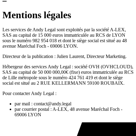
Renforce la relation client et facilite la collaboration
entre confrères
Mentions légales
Andy Legal
votre nouvel associé
Bienvenue dans l'univers d'Andy Legal, votre solution
SaaS conçue pour révolutionner la gestion de votre
Les services de Andy Legal sont exploités par la société A-LEX,
cabinet d'avocats.
SAS au capital de 15 000 euros immatriculée au RCS de LYON
En savoir plus
sous le numéro 982 954 018 et dont le siège social est situé au 48
Pour qui ?
avenue Maréchal Foch - 69006 LYON.
Directeur de la publication : Julien Laurent, Directeur Marketing.
Andy Legal
s'adapte à tous les cabinets d'avocats
Andy Legal est une solution conçue pour s'adapter aux
Hébergeur des services Andy Legal : société OVH (OVHCLOUD),
besoins variés des avocats, quelle que soit la structure
SAS au capital de 50 000 000,00€ (fixe) euros immatriculée au RCS
de leur exercice.
de Lille métropole sous le numéro 424 761 419 et dont le siège
En savoir plus
social est situé au 2 RUE KELLERMANN 59100 ROUBAIX.
Pour contacter Andy Legal :
par mail :
contact@andy.legal
par courrier postal : A-LEX, 48 avenue Maréchal Foch -
Avocats indépendants
69006 LYON
Une solution complète pour gagner en autonomie et en
efficacité.