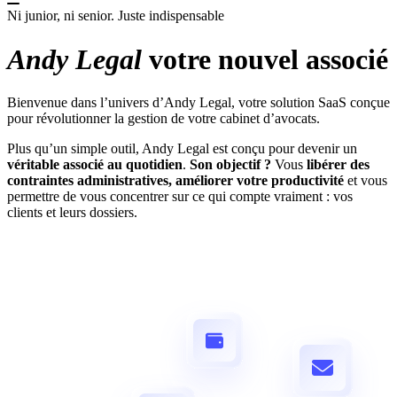
Renforce la relation client et facilite la collaboration
Ni junior, ni senior. Juste indispensable
entre confrères
Andy Legal
votre nouvel associé
Andy Legal
votre nouvel associé
Bienvenue dans l'univers d'Andy Legal, votre solution
SaaS conçue pour révolutionner la gestion de votre
cabinet d'avocats.
Bienvenue dans l’univers d’Andy Legal, votre solution SaaS conçue
En savoir plus
pour révolutionner la gestion de votre cabinet d’avocats.
Pour qui ?
Plus qu’un simple outil, Andy Legal est conçu pour devenir un
véritable associé au quotidien
.
Son objectif ?
Vous
libérer des
Andy Legal
s'adapte à tous les cabinets d'avocats
contraintes administratives, améliorer votre productivité
et vous
Andy Legal est une solution conçue pour s'adapter aux
permettre de vous concentrer sur ce qui compte vraiment : vos
besoins variés des avocats, quelle que soit la structure
clients et leurs dossiers.
de leur exercice.
En savoir plus
Avocats indépendants
Une solution complète pour gagner en autonomie et en
efficacité.