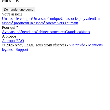
croissance.
Demander une démo
Votre associé
Un associé complet
Un associé unique
Un associé polyvalent
Un
associé productif
Un associé orienté vers l'humain
Pour qui ?
Avocats indépendants
Cabinets structurés
Grands cabinets
A propos
A propos
FAQ
© 2026 Andy Legal, Tous droits réservés -
Vie privée
-
Mentions
légales
-
Support