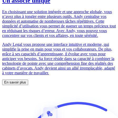
Un associé unique
En choisissant une solution intégrée et une approche globale, vous
n’avez plus à jongler entre plusieurs outils. Andy centralise vos
données et automatise de nombreuses tâches répétitives. Cette
simplicité d’utilisation vous permet de gagner un temps précieux tout
en réduisant les risques d’erreur. Avec Andy, vous pouvez vous
concentrer sur vos clients et vos affaires, en toute sérénité.
Andy Legal vous propose une interface intuitive et moderne, qui
simplifie la prise en main pour vous et vos collaborateurs. De plus,
grâce à ses capacités d’apprentissage, il évolue avec vous pour
anticiper vos besoins. Sa force réside dans sa capacité à combiner la
technologie de pointe avec une compréhension fine des réalités des
cabinets d’avocats. Andy devient ainsi un allié irremplaçable, adapté
à votre manière de travailler.
En savoir plus